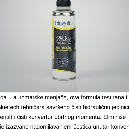
da u automatske menjače, ova formula testirana i 
luetech tehničara savršeno čisti hidrauličnu jedini
entil) i čisti konvertor obrtnog momenta. Eliminiše
nje izazvano nagomilavanjem čestica unutar konver