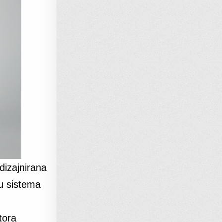
dizajnirana
cu sistema
tora