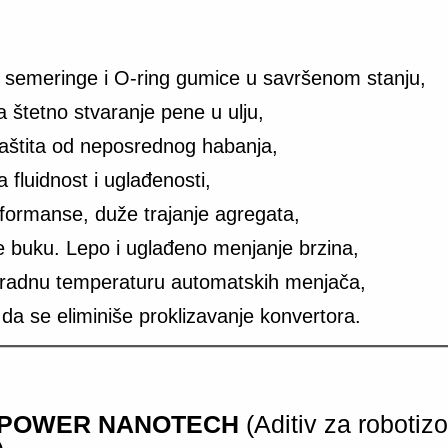
 semeringe i O-ring gumice u savršenom stanju,
 štetno stvaranje pene u ulju,
zaštita od neposrednog habanja,
 fluidnost i uglađenosti,
rformanse, duže trajanje agregata,
e buku. Lepo i uglađeno menjanje brzina,
 radnu temperaturu automatskih menjača,
a se eliminiše proklizavanje konvertora.
 POWER NANOTECH
(Aditiv za robotiz