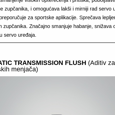
 zupčanika, i omogućava lakši i mirniji rad servo 
reporučuje za sportske aplikacije. Sprečava leplje
ih zupčanika. Značajno smanjuje habanje, snižava 
u servo uređaja.
TIC TRANSMISSION FLUSH
(Aditiv za
kih menjača)