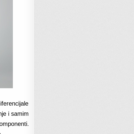
ferencijale
nje i samim
komponenti.
a