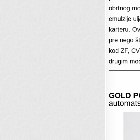
obrtnog mo
emulzije ul
karteru. Ov
pre nego št
kod ZF, CV
drugim mod
GOLD 
automats