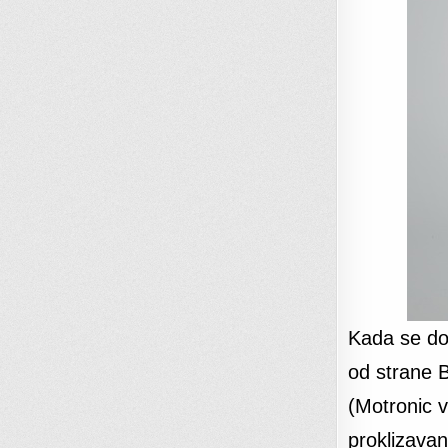
Kada se do
od strane B
(Motronic v
proklizava