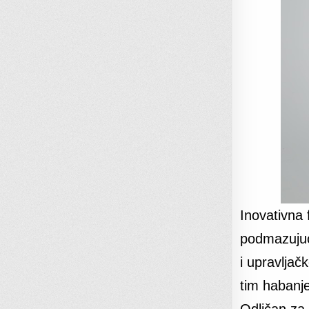
Inovativna 
podmazujući
i upravljač
tim habanje
Odličan za 