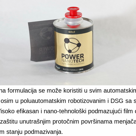
a formulacija se može koristiti u svim automatski
osim u poluautomatskim robotizovanim i DSG sa 
isoko efikasan i nano-tehnološki podmazujući film
zaštitu unutrašnjim protočnim površinama menjača,
m stanju podmazivanja.