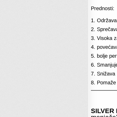
Prednosti:
1. Održava
2. Sprečava
3. Visoka 
4. povećava
5. bolje pe
6. Smanjuj
7. Snižava
8. Pomaže d
SILVER