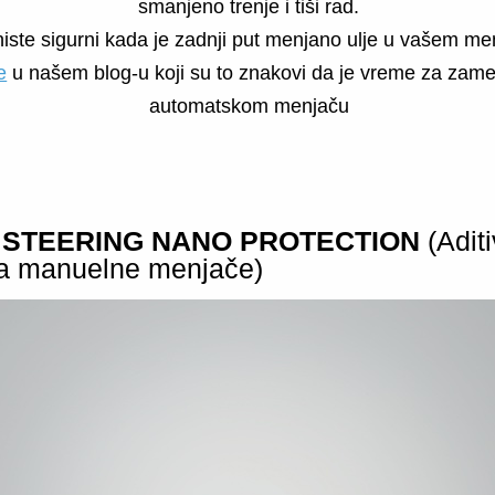
smanjeno trenje i tiši rad.
iste sigurni kada je zadnji put menjano ulje u vašem me
e
u našem blog-u koji su to znakovi da je vreme za zame
automatskom menjaču
STEERING NANO PROTECTION
(Aditi
za manuelne menjače)