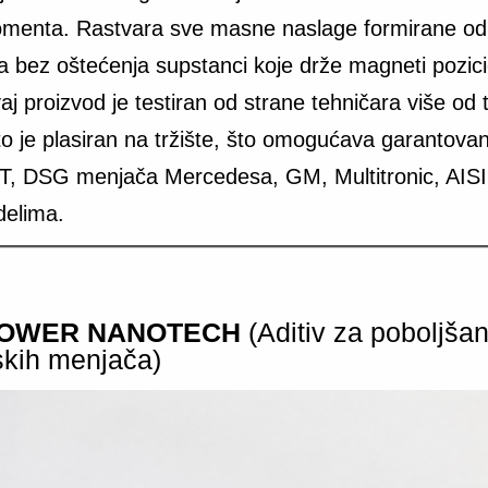
menta. Rastvara sve masne naslage formirane od
ja bez oštećenja supstanci koje drže magneti pozici
aj proizvod je testiran od strane tehničara više od t
o je plasiran na tržište, što omogućava garantova
T, DSG menjača Mercedesa, GM, Multitronic, AISI
elima.
POWER NANOTECH
(Aditiv za poboljšan
kih menjača)