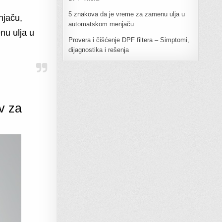
5 znakova da je vreme za zamenu ulja u
njaču,
automatskom menjaču
nu ulja u
Provera i čišćenje DPF filtera – Simptomi,
dijagnostika i rešenja
v za