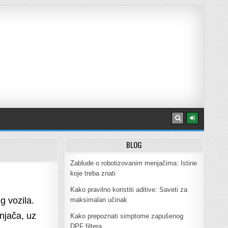
BLOG
Zablude o robotizovanim menjačima: Istine
koje treba znati
Kako pravilno koristiti aditive: Saveti za
g vozila.
maksimalan učinak
njača, uz
Kako prepoznati simptome zapušenog
DPF filtera