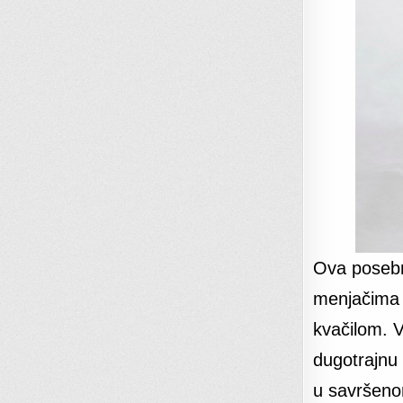
Ova posebn
menjačima 
kvačilom. V
dugotrajnu 
u savršeno