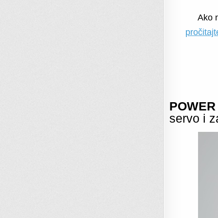
Ako n
pročitajt
POWER 
servo i 