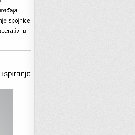
uređaja.
nje spojnice
operativnu
 ispiranje