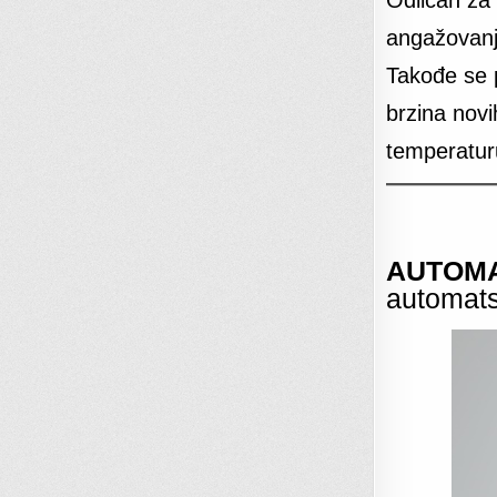
angažovanje
Takođe se p
brzina nov
temperatur
AUTOMA
automats