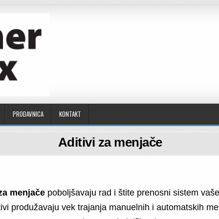
PRODAVNICA
KONTAKT
Aditivi za menjače
 za menjače
poboljšavaju rad i štite prenosni sistem vaše
tivi produžavaju vek trajanja manuelnih i automatskih me