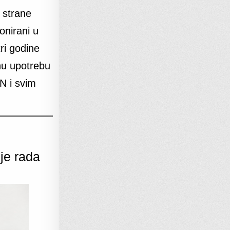
 strane
onirani u
ri godine
nu upotrebu
N i svim
je rada