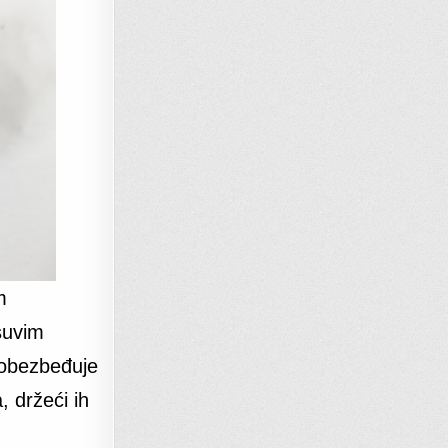
m
suvim
 obezbeđuje
 držeći ih