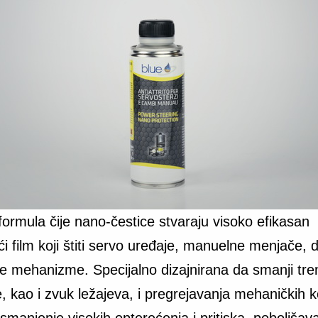
formula čije nano-čestice stvaraju visoko efikasan
 film koji štiti servo uređaje, manuelne menjače, di
ke mehanizme. Specijalno dizajnirana da smanji tre
, kao i zvuk ležajeva, i pregrejavanja mehaničkih 
smanjenje visokih opterećenja i pritiska, poboljšav