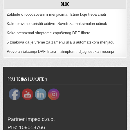
BLOG
Zablude o robotizovanim menjačima: Istine koje treba znati
Kako pravilno koristiti aditive: Saveti za maksimalan učinak
Kako prepoznati simptome zapušenog DPF filtera
5 znakova da je vreme za zamenu ulja u automatskom menjaču
Provera i čišćenje DPF filtera – Simptomi, dijagnostika i rešenja
PRATITE NAS I LAJKUJTE :)
Partner Impex d.o.o.
PIB: 109018766