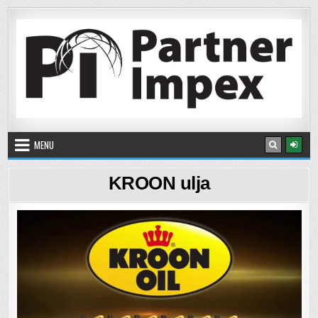
Skip to content
Partner Impex
Veleprodaja i maloprodaja ulja, maziva i aditiva
MENU
KROON ulja