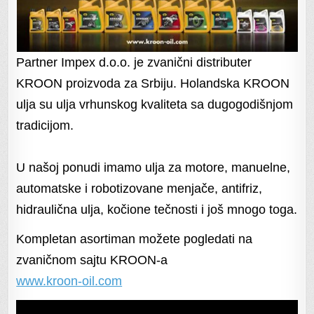
Partner Impex d.o.o. je zvanični distributer
KROON proizvoda za Srbiju. Holandska KROON
ulja su ulja vrhunskog kvaliteta sa dugogodišnjom
tradicijom.
U našoj ponudi imamo ulja za motore, manuelne,
automatske i robotizovane menjače, antifriz,
hidraulična ulja, kočione tečnosti i još mnogo toga.
Kompletan asortiman možete pogledati na
zvaničnom sajtu KROON-a
www.kroon-oil.com