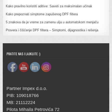
Kako pravilno koristiti aditive: Saveti za maksimalan učinak
Kako prepoznati simptome zapušenog DPF filtera
5 znakova da je vreme za zamenu ulja u automatskom menjaču
Provera i čišćenje DPF filtera – Simptomi, dijagnostika i rešenja
PRATITE NAS I LAJKUJTE :)
Partner Impex d.o.o.
PIB: 109018766
MB: 21112224
Pilota Mihaila Petrovića 72