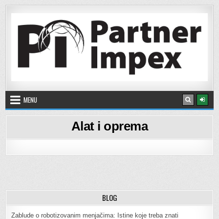
Skip to content
Partner Impex
Veleprodaja i maloprodaja ulja, maziva i aditiva
MENU
Alat i oprema
BLOG
Zablude o robotizovanim menjačima: Istine koje treba znati